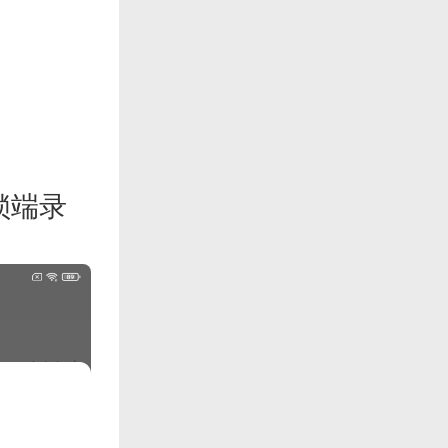
锁端录
。