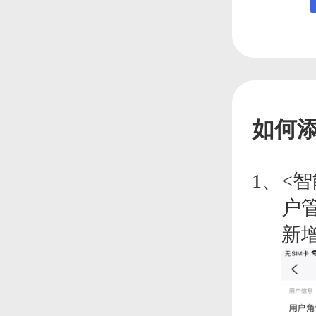
如何
<
户
新