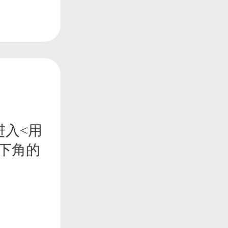
进入<用
下角的