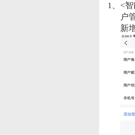
<
户
新