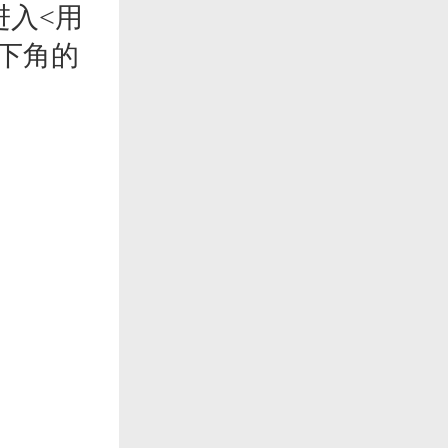
进入<用
下角的